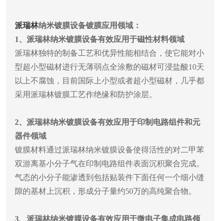
派瑞林
纳米镀膜设备镀膜应用领域：
1
、派瑞林纳米镀膜设备有效应用于磁性材料领域
派瑞林独特的制备工艺和优异性能相结合，使它能对小
型超小型磁材进行无薄弱点全涂敷的磁材可浸盐酸
10
天
以上不腐蚀，目前国际上小型或者超小型磁材，几乎都
采用派瑞林镀膜工艺作绝缘和防护涂层。
2
、派瑞林纳米镀膜设备有效应用于印制电路组件和元
器件领域
镀膜材料通过派瑞林纳米镀膜设备使得活性的对二甲苯
双游离基小分子气在印制电路组件表面沉积聚合完成。
气态的小分子能渗透到包括贴装件下面任何一个细小缝
隙的基材上沉积，形成分子量约
50
万的高纯聚合物。
3
、派瑞林纳米镀膜设备有效应用于微电子集成电路领