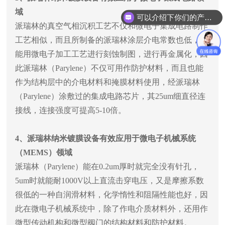
域
可以介绍下你们的产品么？
派瑞林的真空气相沉积工艺不仅和微电子集成电路制作
工艺相似，而且所制备的派瑞林涂层介电常数也低，还
能用微电子加工工艺进行刻蚀制图，进行再金属化，因
此派瑞林（
Parylene
）不仅可用作防护材料，而且也能
作为结构层中的介电材料和掩膜材料使用，经派瑞林
（
Parylene
）涂敷过的集成电路芯片，其
25um
细直径连
接线，连接强度可提高
5-10
倍。
4
、派瑞林纳米镀膜设备有效应用于微电子机械系统
（
MEMS
）领域
派瑞林（
Parylene
）能在
0.2um
厚时就完全没有针孔，
5um
时就能耐
1000V
以上直流击穿电压，又是摩擦系数
很低的一种自润滑材料，化学惰性和阻隔性能也好，因
此在微电子机械系统中，除了作电介质材料外，还用作
微型传动机构和微型阀门的结构材料和防护材料。